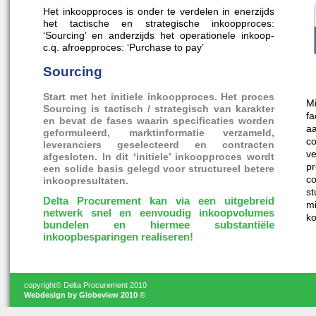
Het inkoopproces is onder te verdelen in enerzijds
het tactische en strategische inkoopproces:
‘Sourcing’ en anderzijds het operationele inkoop-
c.q. afroepproces: ‘Purchase to pay’
Sourcing
Start met het initiele inkoopproces. Het proces
M
Sourcing is tactisch / strategisch van karakter
fa
en bevat de fases waarin specificaties worden
aa
geformuleerd, marktinformatie verzameld,
co
leveranciers geselecteerd en contracten
v
afgesloten. In dit ‘initiele’ inkoopproces wordt
p
een solide basis gelegd voor structureel betere
co
inkoopresultaten.
s
Delta Procurement kan via een uitgebreid
m
netwerk snel en eenvoudig inkoopvolumes
ko
bundelen en hiermee substantiële
inkoopbesparingen realiseren!
copyright© Delta Procurement 2010
Webdesign by Glo